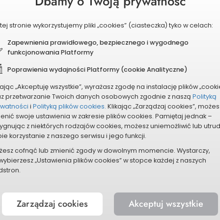
Dbamy o Twoją prywatność
tej stronie wykorzystujemy pliki „cookies” (ciasteczka) tyko w celach:
WYBRANY DO GŁOSOWANIA
Zapewnienia prawidłowego, bezpiecznego i wygodnego
6.
Przystanek Wierzenica. Miejsce
funkcjonowania Platformy
aktywnego wypoczynku w otulinie
Poprawienia wydajności Platformy (cookie Analityczne)
Puszczy Zielonki.
kając „Akceptuję wszystkie”, wyrażasz zgodę na instalację plików „cooki
az przetwarzanie Twoich danych osobowych zgodnie z naszą
Polityką
Charakter:
lokalny
ywatności
i
Polityką plików cookies.
Klikając „Zarządzaj cookies”, możes
Planowany koszt:
100 000 zł
enić swoje ustawienia w zakresie plików cookies. Pamiętaj jednak –
ygnując z niektórych rodzajów cookies, możesz uniemożliwić lub utru
Zobacz szczegóły
ie korzystanie z naszego serwisu i jego funkcji.
żesz cofnąć lub zmienić zgody w dowolnym momencie. Wystarczy,
wybierzesz „Ustawienia plików cookies” w stopce każdej z naszych
stron.
WYBRANY DO REALIZACJI
9.
Plac zabaw pomiędzy os. Europejskim
Zarządzaj cookies
Akceptuj wszystkie
a os. Izabelin